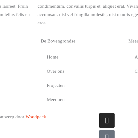
 laoreet. Proin
condimentum, convallis turpis et, aliquet erat. Vivam
m tellus felis eu
accumsan, nisl vel fringilla molestie, nisi mauris ege
eros.
De Bovengrondse
Meer
Home
A
Over ons
C
Projecten
Meedoen
Instagram
Facebook
Twitter
Linkedin-
ontwerp door
Woodpack
square
in