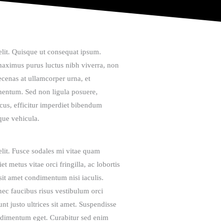
elit. Quisque ut consequat ipsum.
maximus purus luctus nibh viverra, non
aecenas at ullamcorper urna, et
rmentum. Sed non ligula posuere,
cus, efficitur imperdiet bibendum
sque vehicula.
elit. Fusce sodales mi vitae quam
t metus vitae orci fringilla, ac lobortis
 sit amet condimentum nisi iaculis.
nec faucibus risus vestibulum orci
unt justo ultrices sit amet. Suspendisse
ondimentum eget. Curabitur sed enim