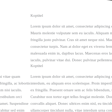
Koptitel
Lorem ipsum dolor sit amet, consectetur adipiscing 
Mauris molestie vulputate sem eu iaculis. Aliquam 
fringilla justo pulvinar. Cras sit amet neque nisi. M
consectetur turpis. Nam at dolor eget ex viverra fe
malesuada enim in, dapibus lacus. Maecenas eros la
iaculis, pulvinar vitae dui. Donec pulvinar pellente
Koptitel
mi vitae quam
Lorem ipsum dolor sit amet, consectetur adipiscing 
ingilla, ac lobortis
interdum, eu aliquam eros scelerisque. Proin imperdie
m nisi iaculis.
ex fringilla. Praesent ornare sem ac felis bibendum,
vestibulum orci
Curabitur non tortor eget tellus feugiat molestie. Do
it amet. Suspendisse
convallis aliquet. Donec ultrices enim nisl, eu tincid
rabitur sed enim
ullamcorper tincidunt nulla, vitae interdum urna c