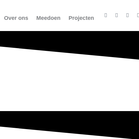
Twitter
Facebook-
Linke
square
in
Over ons
Meedoen
Projecten