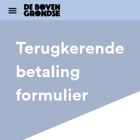
Ga
Menu
naar
de
inhoud
Terugkerende
betaling
formulier