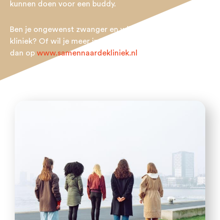
kunnen doen voor een buddy.
Ben je ongewenst zwanger en wil je niet alleen naar de
kliniek? Of wil je meer informatie over dit project? Kijk
dan op
www.samennaardekliniek.nl
.