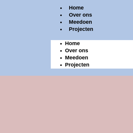
Ga
Menu
Home
naar
de
Over ons
inhoud
Meedoen
Projecten
Home
Over ons
Meedoen
Projecten